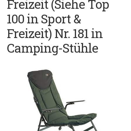
Freizeit (Siehe Top
Datenschutz
100 in Sport &
Impressum
Freizeit) Nr. 181 in
Kontakt
Camping-Stühle
Shop