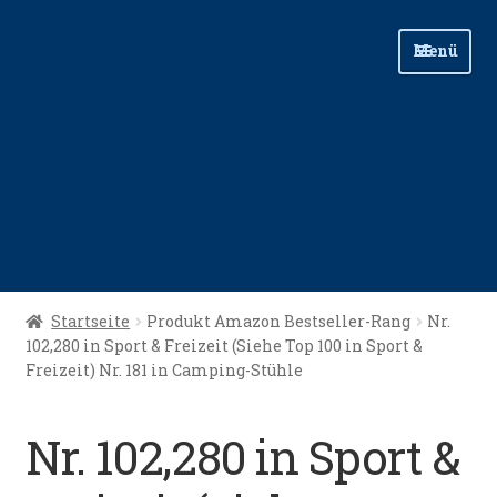
Zur
Zum
Menü
Navigation
Inhalt
springen
springen
Start
Startseite
Produkt Amazon Bestseller-Rang
Nr.
102,280 in Sport & Freizeit (Siehe Top 100 in Sport &
Angellinks
Freizeit) Nr. 181 in Camping-Stühle
Angelreisen
Nr. 102,280 in Sport &
Angelvideos