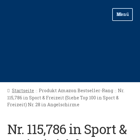
Zur
Zum
Menü
Navigation
Inhalt
springen
springen
Start
Startseite
Produkt Amazon Bestseller-Rang
Nr.
115,786 in Sport & Freizeit (Siehe Top 100 in Sport &
Angellinks
Freizeit) Nr. 28 in Angelschirme
Angelreisen
Nr. 115,786 in Sport &
Angelvideos