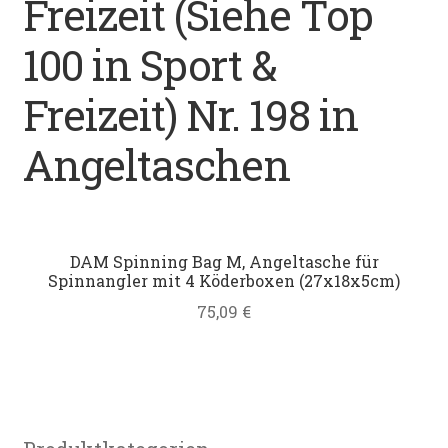
Freizeit (Siehe Top
Datenschutz
100 in Sport &
Impressum
Freizeit) Nr. 198 in
Kontakt
Angeltaschen
Shop
DAM Spinning Bag M, Angeltasche für
Spinnangler mit 4 Köderboxen (27x18x5cm)
75,09
€