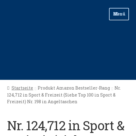
Zur
Zum
Menü
Navigation
Inhalt
springen
springen
Start
Startseite
Produkt Amazon Bestseller-Rang
Nr.
124,712 in Sport & Freizeit (Siehe Top 100 in Sport &
Angellinks
Freizeit) Nr. 198 in Angeltaschen
Angelreisen
Nr. 124,712 in Sport &
Angelvideos