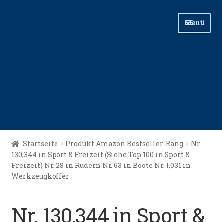
Zur
Zum
Menü
Navigation
Inhalt
springen
springen
Start
Startseite
Produkt Amazon Bestseller-Rang
Nr.
130,344 in Sport & Freizeit (Siehe Top 100 in Sport &
Angellinks
Freizeit) Nr. 28 in Rudern Nr. 63 in Boote Nr. 1,031 in
Werkzeugkoffer
Angelreisen
Nr. 130,344 in Sport &
Angelvideos