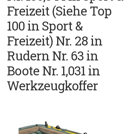
Freizeit (Siehe Top
Datenschutz
100 in Sport &
Impressum
Freizeit) Nr. 28 in
Kontakt
Rudern Nr. 63 in
Shop
Boote Nr. 1,031 in
Werkzeugkoffer