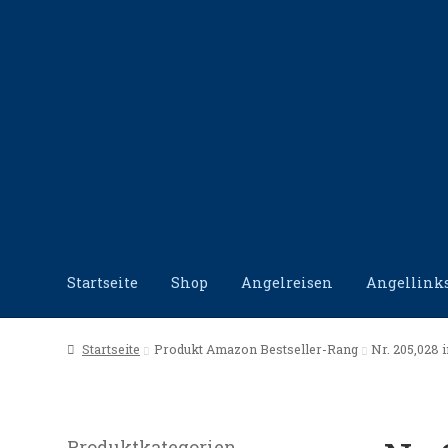
Zur
Zum
Navigation
Inhalt
springen
springen
Startseite
Shop
Angelreisen
Angellink
Start
Angellinks
Angelreisen
Angelvideos
Datensc
Startseite
Produkt Amazon Bestseller-Rang
Nr. 205,028 i
Produktkategorien