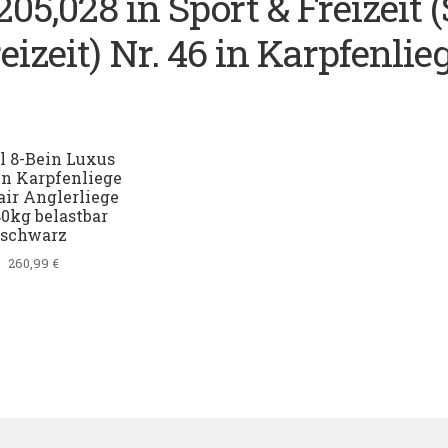
205,028 in Sport & Freizeit 
eizeit) Nr. 46 in Karpfenlie
l 8-Bein Luxus
n Karpfenliege
ir Anglerliege
80kg belastbar
schwarz
260,99
€