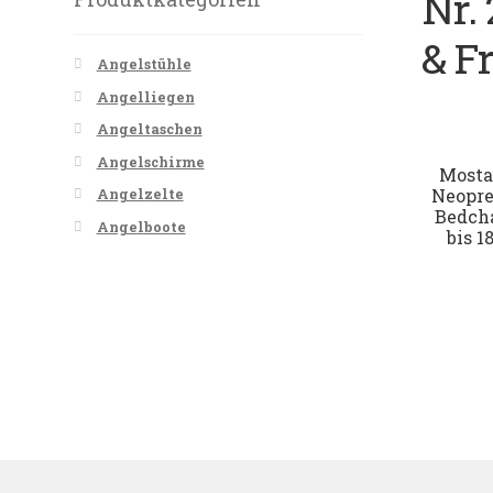
Nr. 
& Fr
Angelstühle
Angelliegen
Angeltaschen
Angelschirme
Mosta
Neopre
Angelzelte
Bedcha
Angelboote
bis 1