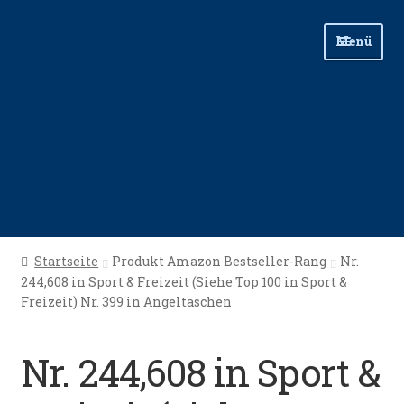
Zur
Zum
Menü
Navigation
Inhalt
springen
springen
Start
Startseite
Produkt Amazon Bestseller-Rang
Nr.
244,608 in Sport & Freizeit (Siehe Top 100 in Sport &
Angellinks
Freizeit) Nr. 399 in Angeltaschen
Angelreisen
Nr. 244,608 in Sport &
Angelvideos