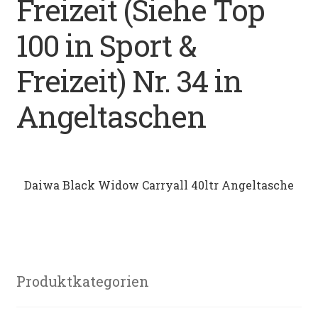
Freizeit (Siehe Top
Datenschutz
100 in Sport &
Impressum
Freizeit) Nr. 34 in
Kontakt
Angeltaschen
Shop
Daiwa Black Widow Carryall 40ltr Angeltasche
Produktkategorien