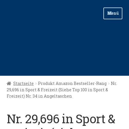
Zur
Zum
Menü
Navigation
Inhalt
springen
springen
Start
Startseite
Produkt Amazon Bestseller-Rang
Nr.
29,696 in Sport & Freizeit (Siehe Top 100 in Sport &
Angellinks
Freizeit) Nr. 34 in Angeltaschen
Angelreisen
Nr. 29,696 in Sport &
Angelvideos