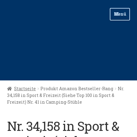
Zur
Zum
Menü
Navigation
Inhalt
springen
springen
Start
Startseite
Produkt Amazon Bestseller-Rang
Nr.
34,158 in Sport & Freizeit (Siehe Top 100 in Sport &
Angellinks
Freizeit) Nr. 41 in Camping-Stühle
Angelreisen
Nr. 34,158 in Sport &
Angelvideos