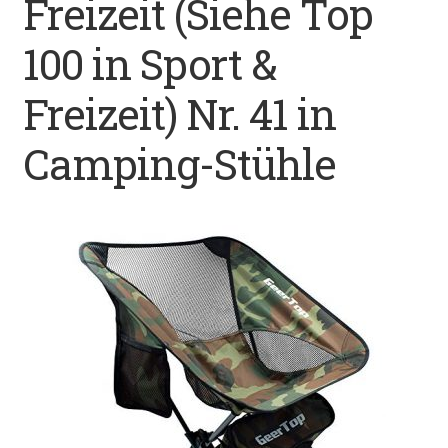
Freizeit (Siehe Top
Datenschutz
100 in Sport &
Impressum
Freizeit) Nr. 41 in
Kontakt
Camping-Stühle
Shop