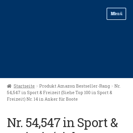
Zur
Zum
Menü
Navigation
Inhalt
springen
springen
Start
Startseite
Produkt Amazon Bestseller-Rang
Nr.
54,547 in Sport & Freizeit (Siehe Top 100 in Sport &
Angellinks
Freizeit) Nr. 14 in Anker für Boote
Angelreisen
Nr. 54,547 in Sport &
Angelvideos