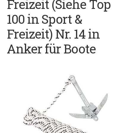
Freizeit (Siehe Top
Datenschutz
100 in Sport &
Impressum
Freizeit) Nr. 14 in
Kontakt
Anker für Boote
Shop