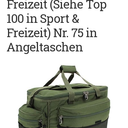
Freizeit (Siehe Top
Datenschutz
100 in Sport &
Impressum
Freizeit) Nr. 75 in
Kontakt
Angeltaschen
Shop