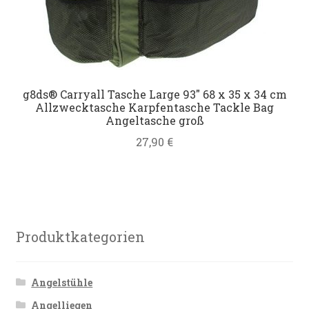
g8ds® Carryall Tasche Large 93″ 68 x 35 x 34 cm
Allzwecktasche Karpfentasche Tackle Bag
Angeltasche groß
27,90
€
Produktkategorien
Angelstühle
Angelliegen