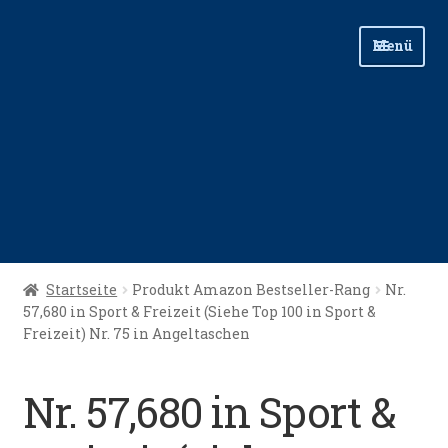
Zur
Zum
Menü
Navigation
Inhalt
springen
springen
Start
Startseite
Produkt Amazon Bestseller-Rang
Nr.
57,680 in Sport & Freizeit (Siehe Top 100 in Sport &
Angellinks
Freizeit) Nr. 75 in Angeltaschen
Angelreisen
Nr. 57,680 in Sport &
Angelvideos