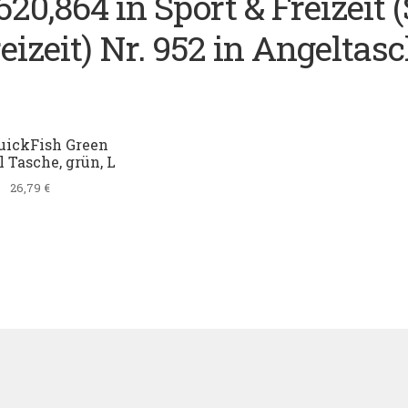
620,864 in Sport & Freizeit 
reizeit) Nr. 952 in Angeltas
uickFish Green
l Tasche, grün, L
26,79
€