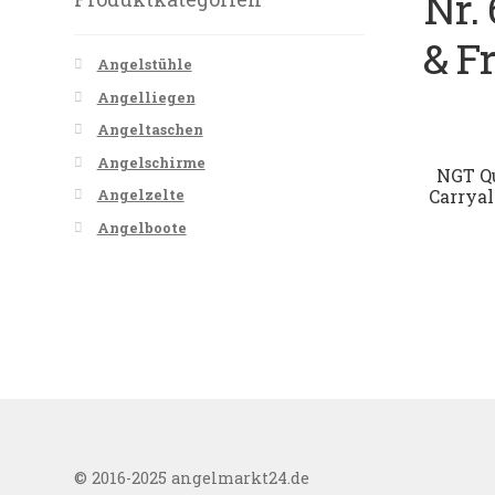
Nr. 
& F
Angelstühle
Angelliegen
Angeltaschen
Angelschirme
NGT Q
Carryal
Angelzelte
Angelboote
© 2016-2025 angelmarkt24.de