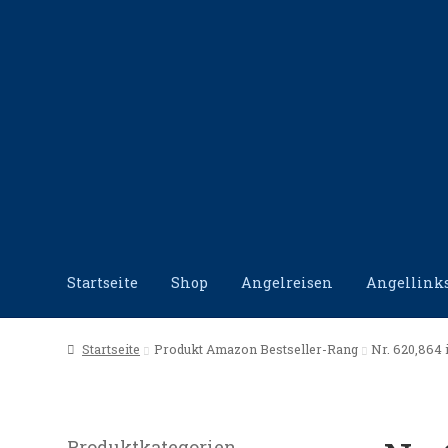
Zur
Zum
Navigation
Inhalt
springen
springen
Startseite
Shop
Angelreisen
Angellink
Start
Angellinks
Angelreisen
Angelvideos
Datensc
Startseite
Produkt Amazon Bestseller-Rang
Nr. 620,864 i
Produktkategorien