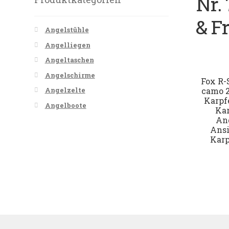
Nr. 
& F
Angelstühle
Angelliegen
Angeltaschen
Angelschirme
Fox R-
camo 
Angelzelte
Karpfe
Angelboote
Kar
An
Ansi
Karp