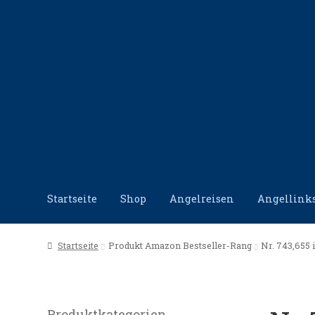
Zur
Zum
Navigation
Inhalt
springen
springen
Startseite
Shop
Angelreisen
Angellink
Start
Angellinks
Angelreisen
Angelvideos
Datensc
Startseite
Produkt Amazon Bestseller-Rang
Nr. 743,655 i
Produktkategorien