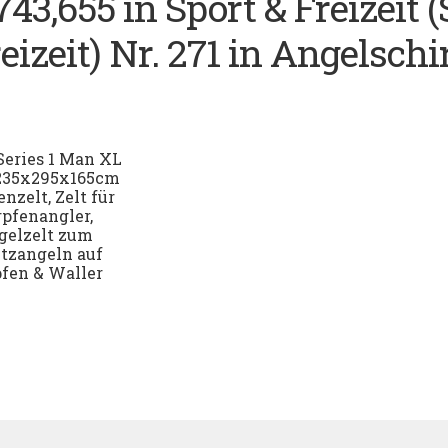
743,655 in Sport & Freizeit 
reizeit) Nr. 271 in Angelsch
Series 1 Man XL
235x295x165cm
nzelt, Zelt für
pfenangler,
gelzelt zum
tzangeln auf
fen & Waller