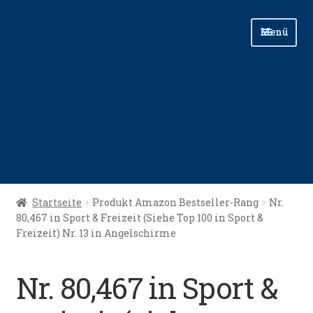
Zur
Zum
Menü
Navigation
Inhalt
springen
springen
Start
Startseite
Produkt Amazon Bestseller-Rang
Nr.
80,467 in Sport & Freizeit (Siehe Top 100 in Sport &
Angellinks
Freizeit) Nr. 13 in Angelschirme
Angelreisen
Nr. 80,467 in Sport &
Angelvideos