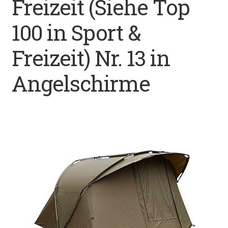
Freizeit (Siehe Top
Datenschutz
100 in Sport &
Impressum
Freizeit) Nr. 13 in
Kontakt
Angelschirme
Shop