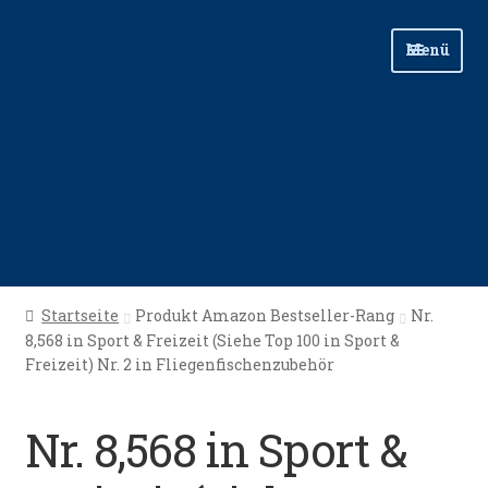
Zur
Zum
Menü
Navigation
Inhalt
springen
springen
Start
Startseite
Produkt Amazon Bestseller-Rang
Nr.
8,568 in Sport & Freizeit (Siehe Top 100 in Sport &
Angellinks
Freizeit) Nr. 2 in Fliegenfischenzubehör
Angelreisen
Nr. 8,568 in Sport &
Angelvideos