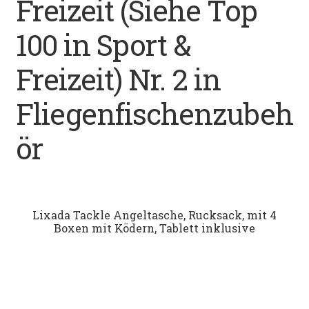
Freizeit (Siehe Top
Datenschutz
100 in Sport &
Impressum
Freizeit) Nr. 2 in
Kontakt
Fliegenfischenzubeh
Shop
ör
Lixada Tackle Angeltasche, Rucksack, mit 4
Boxen mit Ködern, Tablett inklusive