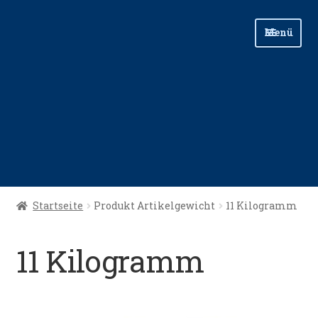
Zur
Zum
Menü
Navigation
Inhalt
springen
springen
Start
Startseite
Produkt Artikelgewicht
11 Kilogramm
Angellinks
11 Kilogramm
Angelreisen
Angelvideos