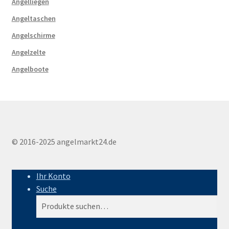
Angelliegen
Angeltaschen
Angelschirme
Angelzelte
Angelboote
© 2016-2025 angelmarkt24.de
Ihr Konto
Suche
Suche
Suche
nach: