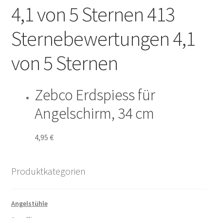
4,1 von 5 Sternen 413
Angelreisen
Sternebewertungen 4,1
Angelvideos
von 5 Sternen
Datenschutz
Zebco Erdspiess für
Impressum
Angelschirm, 34 cm
Kontakt
4,95
€
Shop
Produktkategorien
Angelstühle