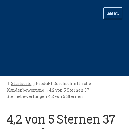
Zur
Zum
Menü
Navigation
Inhalt
springen
springen
Start
Startseite
Produkt Durchschnittliche
Kundenbewertung
4,2 von 5 Sternen 37
Angellinks
Sternebewertungen 4,2 von 5 Sternen
Angelreisen
4,2 von 5 Sternen 37
Angelvideos