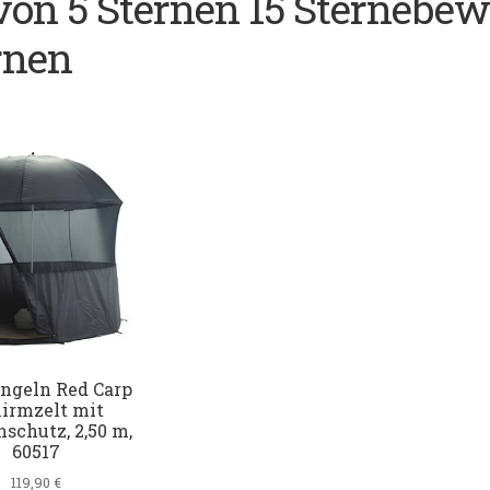
 von 5 Sternen 15 Sternebew
rnen
ngeln Red Carp
irmzelt mit
nschutz, 2,50 m,
60517
119,90
€