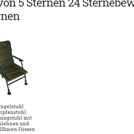
 von 5 Sternen 24 Sternebe
rnen
ngelstuhl
rpfenstuhl
ingstuhl mit
lehnen und
llbaren Füssen