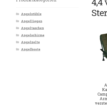
4,4
Ste
Angelstühle
Angelliegen
Angeltaschen
Angelschirme
Angelzelte
Angelboote
A
Ka
Camp
Arm
verste