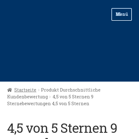
Zur
Zum
Menü
Navigation
Inhalt
springen
springen
Start
Startseite
Produkt Durchschnittliche
Kundenbewertung
4,5 von 5 Sternen 9
Angellinks
Sternebewertungen 4,5 von 5 Sternen
Angelreisen
4,5 von 5 Sternen 9
Angelvideos