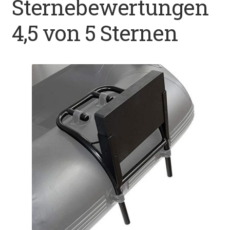
Sternebewertungen
Datenschutz
4,5 von 5 Sternen
Impressum
Kontakt
Shop