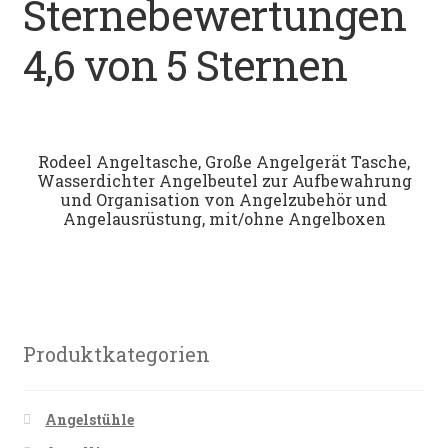
Sternebewertungen
Datenschutz
4,6 von 5 Sternen
Impressum
Kontakt
Rodeel Angeltasche, Große Angelgerät Tasche,
Wasserdichter Angelbeutel zur Aufbewahrung
Shop
und Organisation von Angelzubehör und
Angelausrüstung, mit/ohne Angelboxen
Produktkategorien
Angelstühle