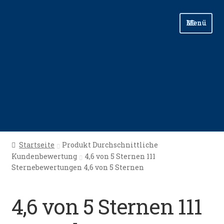
Zur
Zum
Menü
Navigation
Inhalt
springen
springen
Start
Startseite
Produkt Durchschnittliche
Kundenbewertung
4,6 von 5 Sternen 111
Angellinks
Sternebewertungen 4,6 von 5 Sternen
Angelreisen
4,6 von 5 Sternen 111
Angelvideos