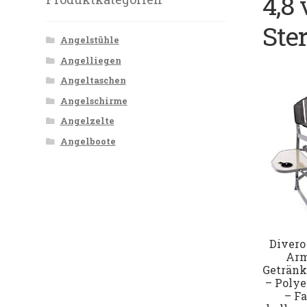
4,8
Ste
Angelstühle
Angelliegen
Angeltaschen
Angelschirme
Angelzelte
Angelboote
Divero
Arm
Getränk
– Poly
– F