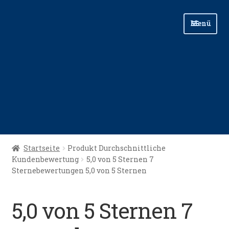
Zur
Zum
Menü
Navigation
Inhalt
springen
springen
Start
Startseite
Produkt Durchschnittliche
Kundenbewertung
5,0 von 5 Sternen 7
Angellinks
Sternebewertungen 5,0 von 5 Sternen
Angelreisen
5,0 von 5 Sternen 7
Angelvideos