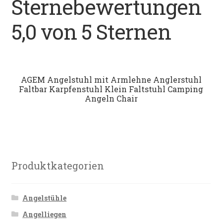
Sternebewertungen
Datenschutz
5,0 von 5 Sternen
Impressum
Kontakt
AGEM Angelstuhl mit Armlehne Anglerstuhl
Faltbar Karpfenstuhl Klein Faltstuhl Camping
Shop
Angeln Chair
Produktkategorien
Angelstühle
Angelliegen