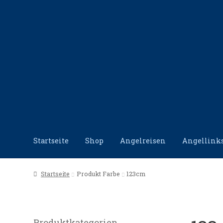
Zur
Zum
Navigation
Inhalt
springen
springen
Startseite
Shop
Angelreisen
Angellink
Start
Angellinks
Angelreisen
Angelvideos
Datensc
Startseite
Produkt Farbe
123cm
Produktkategorien