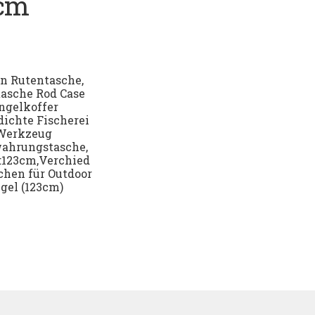
cm
n Rutentasche,
asche Rod Case
ngelkoffer
ichte Fischerei
Werkzeug
ahrungstasche,
:123cm,Verchied
chen für Outdoor
gel (123cm)