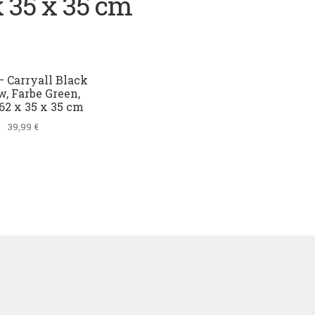
x 35 x 35 cm
– Carryall Black
, Farbe Green,
62 x 35 x 35 cm
39,99
€