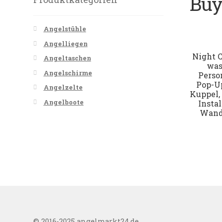
Bu
Angelstühle
Angelliegen
Night C
Angeltaschen
was
Angelschirme
Perso
Pop-Up
Angelzelte
Kuppel,
Angelboote
Instal
Wand
© 2016-2025 angelmarkt24.de