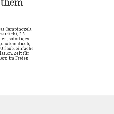
ythem
at Campingzelt,
serdicht, 2 3
nen, sofortiges
, automatisch,
 Urlaub, einfache
lation, Zelt für
ern im Freien