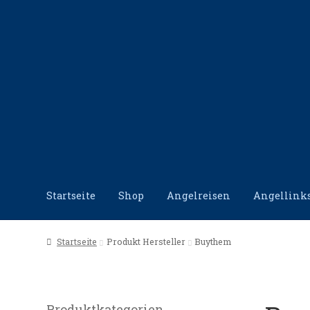
Zur
Zum
Navigation
Inhalt
springen
springen
Startseite
Shop
Angelreisen
Angellink
Start
Angellinks
Angelreisen
Angelvideos
Datensc
Startseite
Produkt Hersteller
Buythem
Produktkategorien