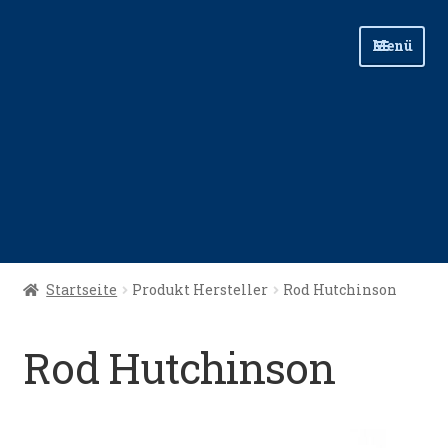
Zur
Zum
Menü
Navigation
Inhalt
springen
springen
Start
Startseite
Produkt Hersteller
Rod Hutchinson
Angellinks
Rod Hutchinson
Angelreisen
Angelvideos