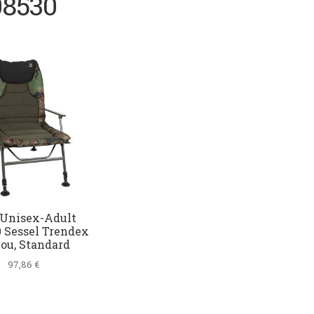
08530
 Unisex-Adult
 Sessel Trendex
ou, Standard
97,86
€