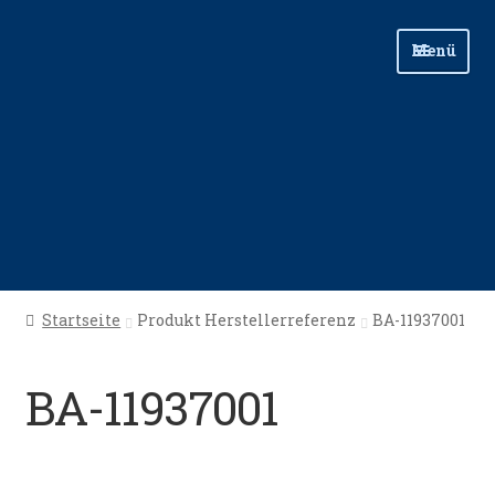
Zur
Zum
Menü
Navigation
Inhalt
springen
springen
Start
Startseite
Produkt Herstellerreferenz
BA-11937001
Angellinks
BA-11937001
Angelreisen
Angelvideos