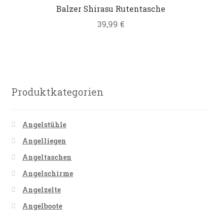
Balzer Shirasu Rutentasche
Datenschutz
39,99
€
Impressum
Kontakt
Produktkategorien
Shop
Angelstühle
Angelliegen
Angeltaschen
Angelschirme
Angelzelte
Angelboote