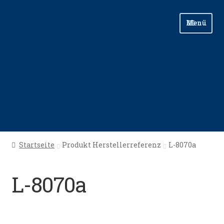
Zur
Zum
Menü
Navigation
Inhalt
springen
springen
Start
Startseite
Produkt Herstellerreferenz
L-8070a
Angellinks
L-8070a
Angelreisen
Angelvideos