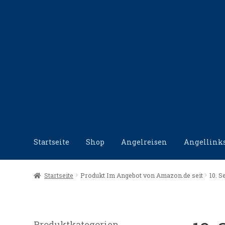
Zur
Zum
Navigation
Inhalt
springen
springen
Startseite
Shop
Angelreisen
Angellink
Start
Angellinks
Angelreisen
Angelvideos
Datensc
Startseite
Produkt Im Angebot von Amazon.de seit
10. 
Produktkategorien