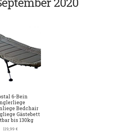
 September 2020
stal 6-Bein
nglerliege
nliege Bedchair
liege Gästebett
tbar bis 130kg
119,99
€