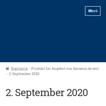
Zur
Zum
Menü
Navigation
Inhalt
springen
springen
Start
Startseite
Produkt Im Angebot von Amazon.de seit
2. September 2020
Angellinks
Angelreisen
2. September 2020
Angelvideos