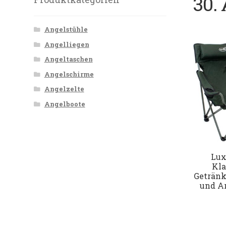
30. 
Angelstühle
Angelliegen
Angeltaschen
Angelschirme
Angelzelte
Angelboote
Lux
Kla
Getränk
und A