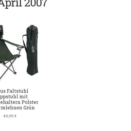
April 2007
us Faltstuhl
ppstuhl mit
ehaltern Polster
rmlehnen Grün
49,99
€