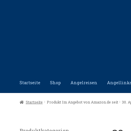
Zur
Zum
Navigation
Inhalt
springen
springen
Startseite
Shop
Angelreisen
Angellink
Start
Angellinks
Angelreisen
Angelvideos
Datensc
Startseite
Produkt Im Angebot von Amazon.de seit
30. A
Produktkategorien