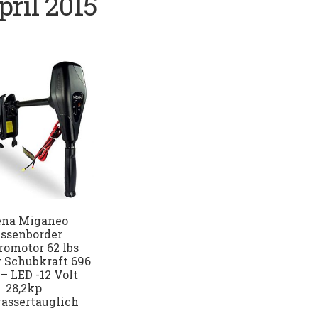
pril 2015
ena Miganeo
ssenborder
romotor 62 lbs
 Schubkraft 696
– LED -12 Volt
28,2kp
assertauglich