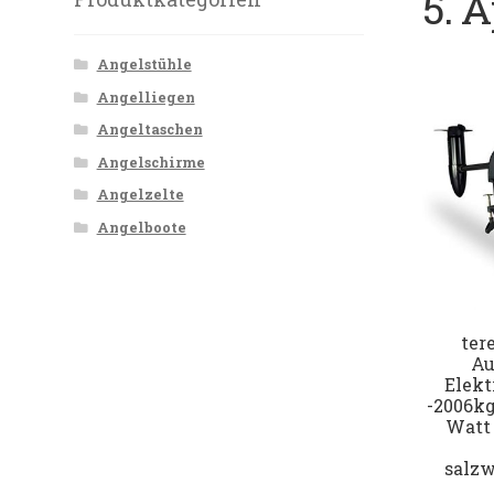
5. A
Angelstühle
Angelliegen
Angeltaschen
Angelschirme
Angelzelte
Angelboote
ter
Au
Elekt
-2006kg
Watt 
salzw