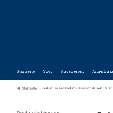
Zur
Zum
Navigation
Inhalt
springen
springen
Startseite
Shop
Angelreisen
Angellink
Start
Angellinks
Angelreisen
Angelvideos
Datensc
Startseite
Produkt Im Angebot von Amazon.de seit
5. Ap
Produktkategorien