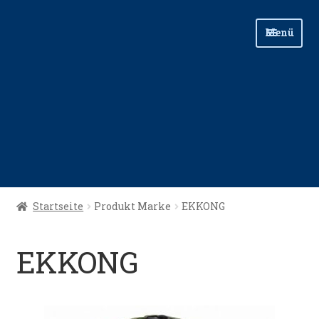
Zur
Zum
Menü
Navigation
Inhalt
springen
springen
Start
Startseite
Produkt Marke
EKKONG
Angellinks
EKKONG
Angelreisen
Angelvideos