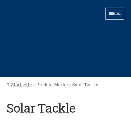
Zur
Zum
Menü
Navigation
Inhalt
springen
springen
Start
Startseite
Produkt Marke
Solar Tackle
Angellinks
Solar Tackle
Angelreisen
Angelvideos