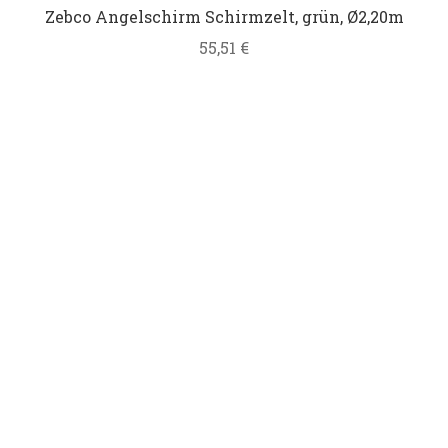
Zebco Angelschirm Schirmzelt, grün, Ø2,20m
Datenschutz
55,51
€
Impressum
Kontakt
Shop