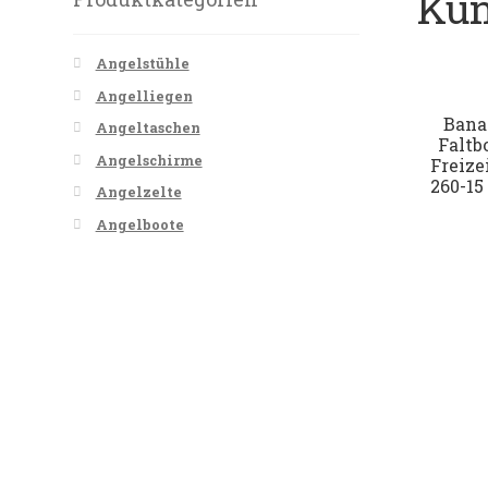
Kun
Angelstühle
Angelliegen
Bana
Angeltaschen
Faltb
Angelschirme
Freize
260-15
Angelzelte
Angelboote