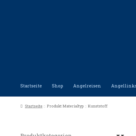
Zur
Zum
Navigation
Inhalt
springen
springen
Startseite
Shop
Angelreisen
Angellink
Start
Angellinks
Angelreisen
Angelvideos
Datensc
Startseite
Produkt Materialtyp
Kunststoff
Produktkategorien