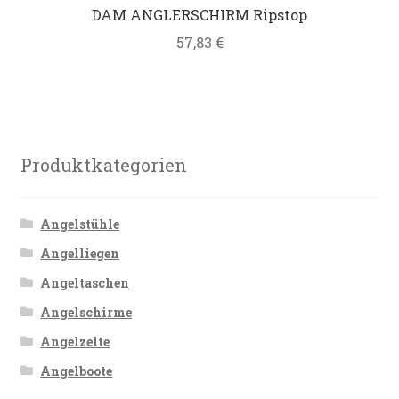
DAM ANGLERSCHIRM Ripstop
Datenschutz
57,83
€
Impressum
Kontakt
Produktkategorien
Shop
Angelstühle
Angelliegen
Angeltaschen
Angelschirme
Angelzelte
Angelboote