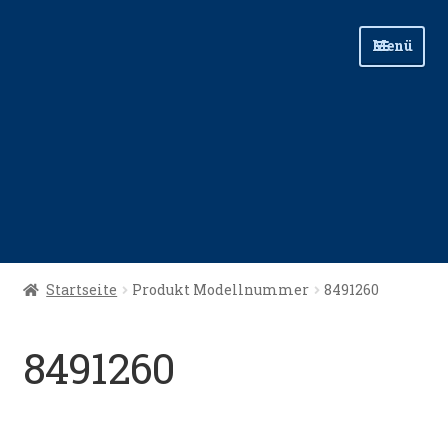
Zur
Zum
Menü
Navigation
Inhalt
springen
springen
Start
Startseite
Produkt Modellnummer
8491260
Angellinks
8491260
Angelreisen
Angelvideos