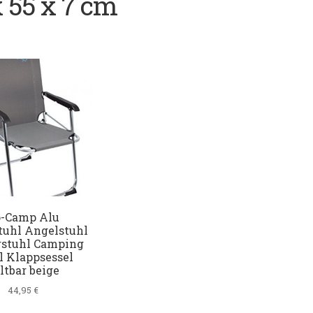
x 55 x 7 cm
o-Camp Alu
tuhl Angelstuhl
rstuhl Camping
l Klappsessel
ltbar beige
44,95
€