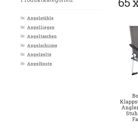
65 
Angelstühle
Angelliegen
Angeltaschen
Angelschirme
Angelzelte
Angelboote
B
Klapps
Angle
Stuh
Fa