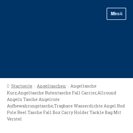
Zur
Zum
Menü
Navigation
Inhalt
springen
springen
Start
Startseite
Angeltaschen
Angeltasche
Kurz,Angeltasche Rutentasche Fall Carrier,Allround
Angellinks
Angeln Tasche Angelrute
Aufbewahrungstasche,Tragbare Wasserdichte Angel Rod
Angelreisen
Pole Reel Tasche Fall Box Carry Holder Tackle Bag Mit
Verstel
Angelvideos