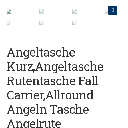
Datenschutz
🔍
Impressum
Kontakt
Angeltasche
Shop
Kurz,Angeltasche
Rutentasche Fall
Carrier,Allround
Angeln Tasche
Angelrute