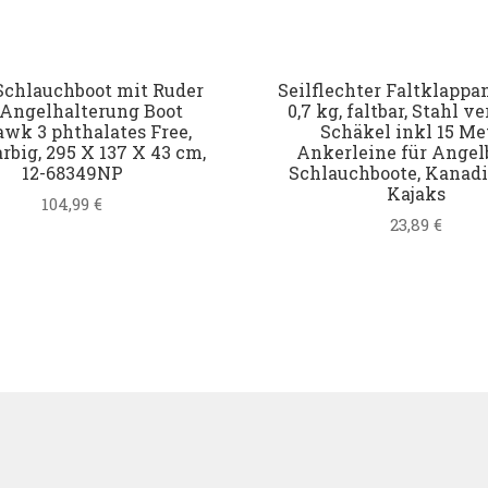
Schlauchboot mit Ruder
Seilflechter Faltklappa
Angelhalterung Boot
0,7 kg, faltbar, Stahl ve
wk 3 phthalates Free,
Schäkel inkl 15 Me
rbig, 295 X 137 X 43 cm,
Ankerleine für Angel
12-68349NP
Schlauchboote, Kanadi
Kajaks
104,99
€
23,89
€