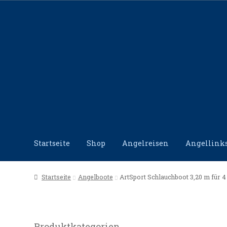
Zur
Zum
Navigation
Inhalt
springen
springen
Startseite
Shop
Angelreisen
Angellink
Start
Angellinks
Angelreisen
Angelvideos
Datensc
Startseite
Angelboote
ArtSport Schlauchboot 3,20 m für 
Produktkategorien