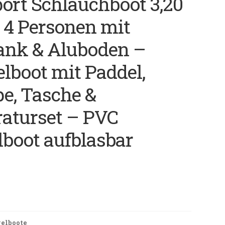
ort Schlauchboot 3,20
 4 Personen mit
ank & Aluboden –
lboot mit Paddel,
e, Tasche &
aturset – PVC
boot aufblasbar
elboote