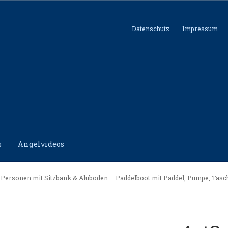
Datenschutz
Impressum
s
Angelvideos
hutz
Impressum
Kontakt
Shop
4 Personen mit Sitzbank & Aluboden – Paddelboot mit Paddel, Pumpe, Tasc