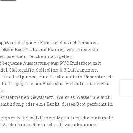
tspaß für die ganze Familie! Bis zu 4 Personen
großem Boot Platz und können verschiedenste
hen oder dem Tauchen nachgehen
& bequeme Ausstattung aus: PVC Ruderboot mit
ddel, Haltegriffe, Seilreling & 3 Luftkammern
 Eine Luftpumpe, eine Tasche und ein Reparaturset.
ie Tragegriffe am Boot ist es vielfältig einsetzbar
en
 in küstennahen Gewässern. Welches Wasser Sie auch
ussmündung oder eine Bucht, dieses Boot performt in
eignet: Mit zusätzlichem Motor liegt die maximale
 PS. Auch ohne paddeln schnell vorankommen!