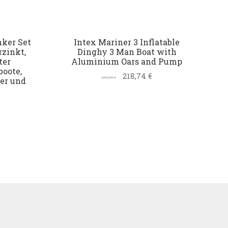
nker Set
Intex Mariner 3 Inflatable
rzinkt,
Dinghy 3 Man Boat with
ter
Aluminium Oars and Pump
boote,
218,74
€
282,59
€
er und