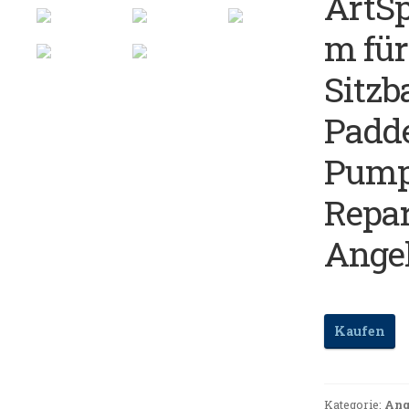
ArtSp
m für
Sitzb
Padde
Pump
Repar
Angel
Kaufen
Kategorie:
Ang