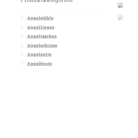
Angelstühle
Angelliegen
Angeltaschen
Angelschirme
Angelzelte
Angelboote