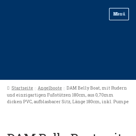
Zur
Zum
Menü
Navigation
Inhalt
springen
springen
Start
Startseite
Angelboote
DAM Belly Boat, mit Rudern
und einzigartigen Fußstützen 180cm, aus 0,70mm
Angellinks
dicken PVC, aufblasbarer Sitz, Länge 180cm, inkl. Pumpe
Angelreisen
Angelvideos