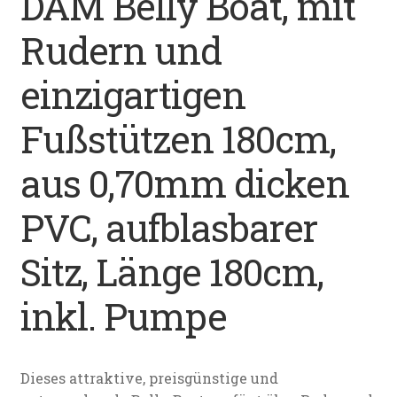
DAM Belly Boat, mit
Datenschutz
Rudern und
Impressum
einzigartigen
Kontakt
Fußstützen 180cm,
Shop
aus 0,70mm dicken
PVC, aufblasbarer
Sitz, Länge 180cm,
inkl. Pumpe
Dieses attraktive, preisgünstige und