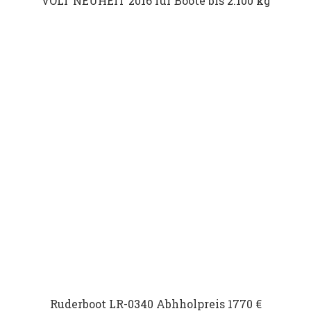
VOLT NEUHEIT 2016 für Boote bis 2.100 kg
Ruderboot LR-0340 Abhholpreis 1770 €