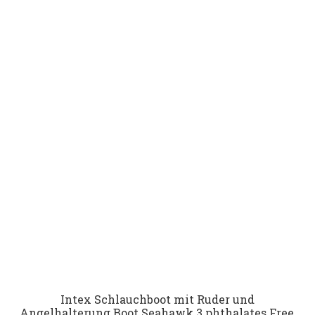
Intex Schlauchboot mit Ruder und
Angelhalterung Boot Seahawk 3 phthalates Free,