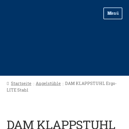
Zur
Zum
Menü
Navigation
Inhalt
springen
springen
Start
Startseite
Angelstühle
DAM KLAPPSTUHL Ergo-
LITE Stahl
Angellinks
Angelreisen
DAM KLAPPSTUHL
Angelvideos