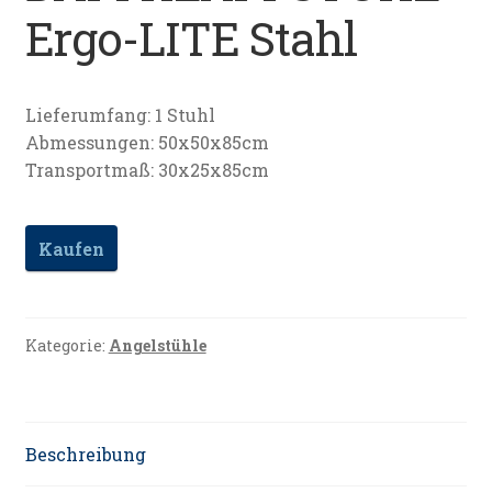
Ergo-LITE Stahl
Datenschutz
Impressum
Lieferumfang: 1 Stuhl
Abmessungen: 50x50x85cm
Kontakt
Transportmaß: 30x25x85cm
Shop
Kaufen
Kategorie:
Angelstühle
Beschreibung