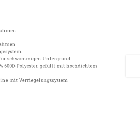
lrahmen
 Rahmen
egesystem.
e für schwammigen Untergrund
% 600D-Polyester, gefüllt mit hochdichtem
Beine mit Verriegelungssystem