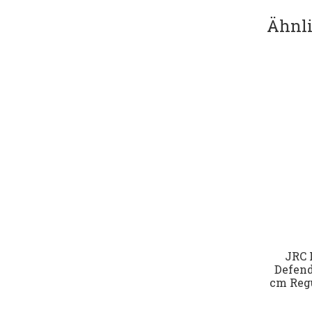
Ähnli
JRC 
Defend
cm Reg