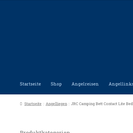
Zur
Zum
Navigation
Inhalt
springen
springen
Startseite
Shop
Angelreisen
Angellink
Start
Angellinks
Angelreisen
Angelvideos
Datensc
Startseite
Angelliegen
JRC Camping Bett Contact Lite B
Produktkategorien