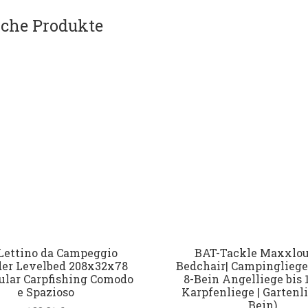
che Produkte
Lettino da Campeggio
BAT-Tackle Maxxlo
er Levelbed 208x32x78
Bedchair| Campingliege 
ular Carpfishing Comodo
8-Bein Angelliege bis 
e Spazioso
Karpfenliege | Gartenli
Bein)