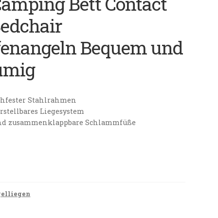
amping Bett Contact
Bedchair
fenangeln Bequem und
umig
chfester Stahlrahmen
rstellbares Liegesystem
nd zusammenklappbare Schlammfüße
elliegen