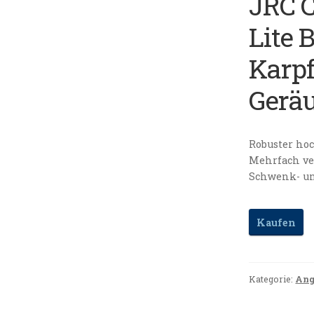
JRC C
Lite 
Karp
Gerä
Robuster ho
Mehrfach ve
Schwenk- u
Kaufen
Kategorie:
Ang