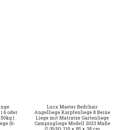
unge
Lucx Master Bedchair
| 6 oder
Angelliege Karpfenliege 8 Beine
150kg |
Liege mit Matratze Gartenliege
ege (6-
Campingliege Modell 2023 Maße
(L/B/H): 210 x 85 x 38 cm