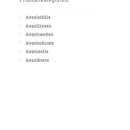
Angelstühle
Angelliegen
Angeltaschen
Angelschirme
Angelzelte
Angelboote