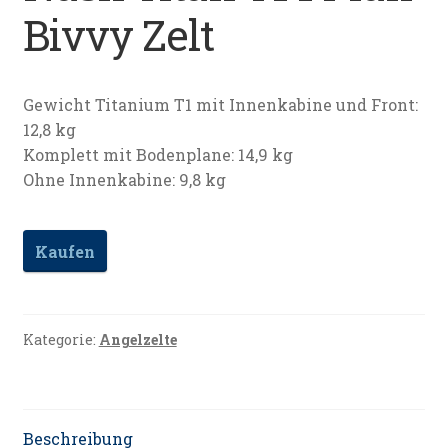
Bivvy Zelt
Datenschutz
Impressum
Gewicht Titanium T1 mit Innenkabine und Front:
12,8 kg
Kontakt
Komplett mit Bodenplane: 14,9 kg
Ohne Innenkabine: 9,8 kg
Shop
Kaufen
Kategorie:
Angelzelte
Beschreibung