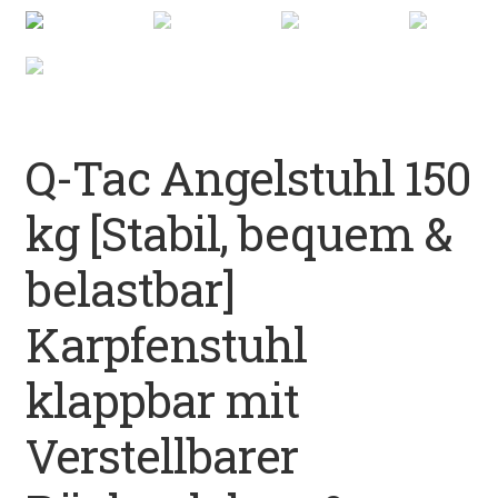
Datenschutz
Impressum
Kontakt
Q-Tac Angelstuhl 150
Shop
kg [Stabil, bequem &
belastbar]
Karpfenstuhl
klappbar mit
Verstellbarer