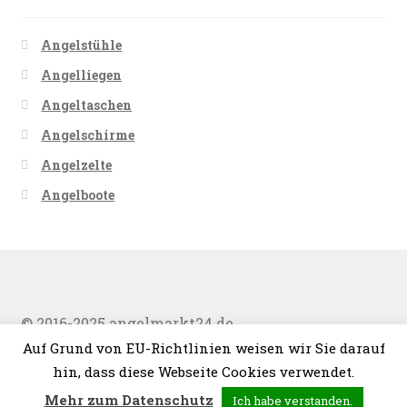
Angelstühle
Angelliegen
Angeltaschen
Angelschirme
Angelzelte
Angelboote
© 2016-2025 angelmarkt24.de
Auf Grund von EU-Richtlinien weisen wir Sie darauf
hin, dass diese Webseite Cookies verwendet.
0
Mehr zum Datenschutz
Ich habe verstanden.
Suche
Suche