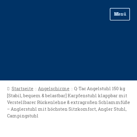
Zur
Zum
Menü
Navigation
Inhalt
springen
springen
Start
Startseite
Angelschirme
Q-Tac Angelstuhl 150 kg
[Stabil, bequem & belastbar] Karpfenstuhl klappbar mit
Angellinks
Verstellbarer Rückenlehne & extragroßen Schlammfüße
– Anglerstuhl mit höchsten Sitzkomfort, Angler Stuhl,
Angelreisen
Campingstuhl
Angelvideos