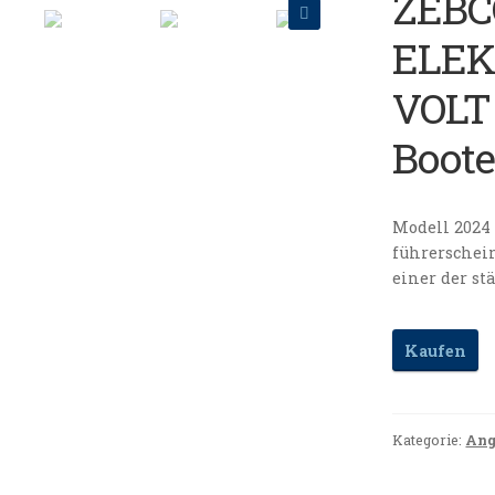
ZEBC
🔍
ELEK
VOLT
Boote
Modell 2024
führerschei
einer der st
Kaufen
Kategorie:
Ang