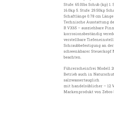
Stufe: 65.0lbs Schub (kp) 1. S
16.0kp 5. Stufe: 29.50kp Sc
Schaftlänge 0.78 cm Länge 
Technische Ausstattung de
R VX65 – ausziehbare Pin
korrosionsbeständig verede
verstellbare Tiefeneinste
Schraubbefestigung an der 
schwenkbarer Steuerkopf M
beachten.
Führerscheinfrei Modell 2
Betrieb auch in Naturschut
salzwassertauglich
mit handelsüblicher – 12 V
Markenprodukt von Zebco 