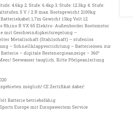
tufe: 4.6kp 2. Stufe: 6.4kp 3. Stufe: 12.3kp 4. Stufe:
haltstufen 5 V / 2 R max. Bootsgewicht 2100kg
Batteriekabel 1,7m Gewicht 13kg Volt 12
s Rhino R VX 65 Elektro- Außenborder Bootsmotor
ne mit Geschwindigkeitsregelung –
lter Metallschaft (Stahlschaft) – stufenlos
llung – Schnellklappvorrichtung – Batterieösen zur
Batterie – digitale Restenergieanzeige – 360°
eer/ Seewasser tauglich. Bitte Pfelgeanleitung
020
zgebieten möglich! CE Zertifikat dabei!
olt Batterie betriebsfähig
Sports Europe mit Europaweitem Service