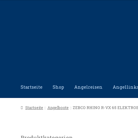
Zur
Zum
Navigation
Inhalt
springen
springen
Startseite
Shop
Angelreisen
Angellink
Start
Angellinks
Angelreisen
Angelvideos
Datensc
Startseite
Angelboote
ZEBCO RHINO R-VX 65 ELEKTROBO
Produktkategorien