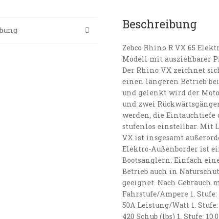
Beschreibung
ibung
Zebco Rhino R VX 65 Elekt
Modell mit ausziehbarer Pi
Der Rhino VX zeichnet sic
einen längeren Betrieb bei
und gelenkt wird der Motor
und zwei Rückwärtsgängen
werden, die Eintauchtiefe
stufenlos einstellbar. Mit
VX ist insgesamt außerord
Elektro-Außenborder ist ei
Bootsanglern. Einfach eine 
Betrieb auch in Naturschut
geeignet. Nach Gebrauch m
Fahrstufe/Ampere 1. Stufe: 11
50A Leistung/Watt 1. Stufe: >
420 Schub (lbs) 1. Stufe: 10.0l