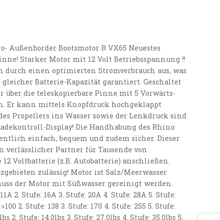
ro- Außenborder Bootsmotor R VX65 Neuestes
nne! Starker Motor mit 12 Volt Betriebsspannung !!
h durch einen optimierten Stromverbrauch aus, was
 gleicher Batterie-Kapazität garantiert. Geschaltet
 über die teleskopierbare Pinne mit 5 Vorwärts-
. Er kann mittels Knopfdruck hochgeklappt
 des Propellers ins Wasser sowie der Lenkdruck sind
 Ladekontroll-Display! Die Handhabung des Rhino
entlich einfach, bequem und zudem sicher. Dieser
n verlässlicher Partner für Tausende von
12 Voltbatterie (z.B. Autobatterie) anschließen.
zgebieten zulässig! Motor ist Salz/Meerwasser
uss der Motor mit Süßwasser gereinigt werden.
A 2. Stufe: 16A 3. Stufe: 20A 4. Stufe: 28A 5. Stufe:
100 2. Stufe: 138 3. Stufe: 170 4. Stufe: 255 5. Stufe:
bs 2. Stufe: 14.0lbs 3. Stufe: 27.0lbs 4. Stufe: 35.0lbs 5.