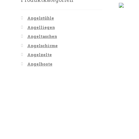
Angelstühle
Angelliegen
Angeltaschen
Angelschirme
Angelzelte
Angelboote