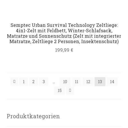
Semptec Urban Survival Technology Zeltliege:
4in1-Zelt mit Feldbett, Winter-Schlafsack,
Matratze und Sonnenschutz (Zelt mit integrierter
Matratze, Zeltliege 2 Personen, Insektenschutz)
199,99
€
1
2
3
…
10
11
12
13
14
15
Produktkategorien