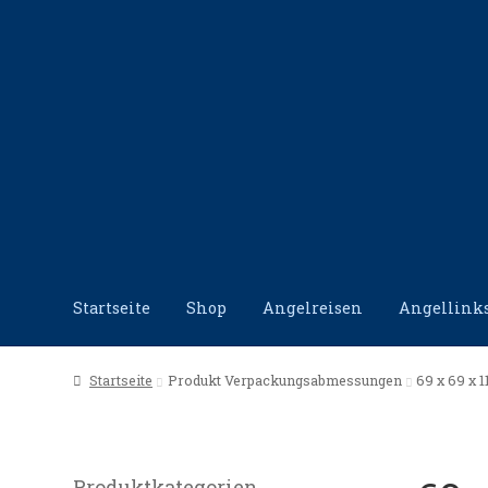
Zur
Zum
Navigation
Inhalt
springen
springen
Startseite
Shop
Angelreisen
Angellink
Start
Angellinks
Angelreisen
Angelvideos
Datensc
Startseite
Produkt Verpackungsabmessungen
69 x 69 x 
Produktkategorien